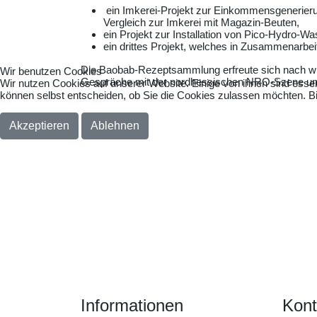
ein Imkerei-Projekt zur Einkommensgenerierun
Vergleich zur Imkerei mit Magazin-Beuten,
ein Projekt zur Installation von Pico-Hydro-W
ein drittes Projekt, welches in Zusammenarbe
Die Baobab-Rezeptsammlung erfreute sich nach wie 
Wir benutzen Cookies
Gespräche mit der nordhessischen NRO-Szene und
Wir nutzen Cookies auf unserer Website. Einige von ihnen sind essen
können selbst entscheiden, ob Sie die Cookies zulassen möchten. Bit
Akzeptieren
Ablehnen
Informationen
Kont