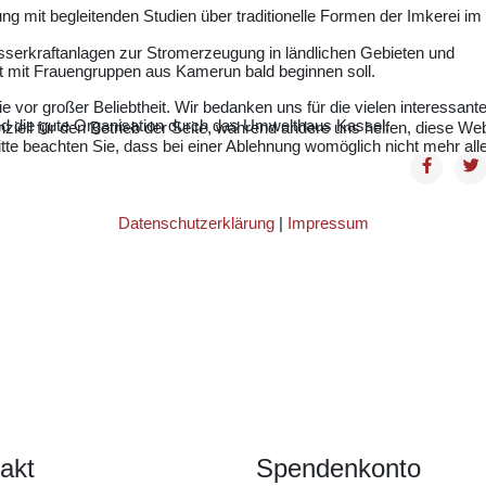
g mit begleitenden Studien über traditionelle Formen der Imkerei im
asserkraftanlagen zur Stromerzeugung in ländlichen Gebieten und
it mit Frauengruppen aus Kamerun bald beginnen soll.
vor großer Beliebtheit. Wir bedanken uns für die vielen interessant
 die gute Organisation durch das Umwelthaus Kassel.
ziell für den Betrieb der Seite, während andere uns helfen, diese We
te beachten Sie, dass bei einer Ablehnung womöglich nicht mehr alle 
Datenschutzerklärung
|
Impressum
akt
Spendenkonto