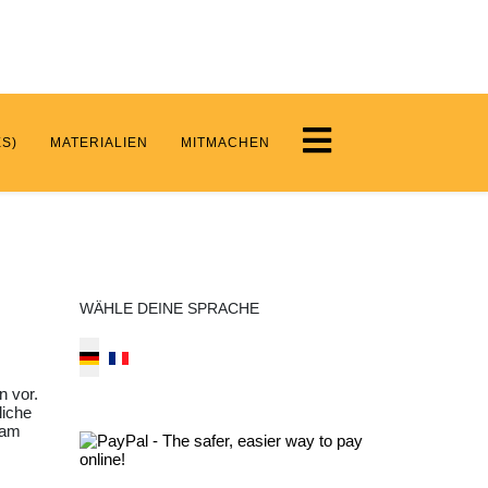
S)
MATERIALIEN
MITMACHEN
WÄHLE DEINE SPRACHE
Select your language
n vor.
liche
 am