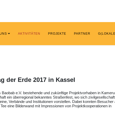
 UNS
AKTIVITÄTEN
PROJEKTE
PARTNER
G(LOKALE
g der Erde 2017 in Kassel
des Baobab e.V. bestehende und zukünftige Projektvorhaben in Kameru
aft ein überregional bekanntes Straßenfest, wo sich zivilgesellschaft
ereine, Verbände und Institutionen vorstellen. Dabei konnten Besucher
 Tee eine Bilderwand mit Impressionen von Projektkooperationen in