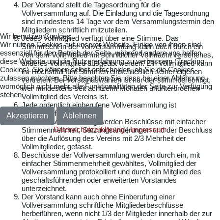
Der Vorstand stellt die Tagesordnung für die
Vollversammlung auf. Die Einladung und die Tagesordnung
sind mindestens 14 Tage vor dem Versammlungstermin den
Mitgliedern schriftlich mitzuteilen.
Wir benutzen Cookies
Jedes Vollmitglied verfügt über eine Stimme. Das
Wir nutzen Cookies auf unserer Website. Einige von ihnen sind
Stimmrecht in der Vollversammlung kann auch durch ein
essenziell für den Betrieb der Seite, während andere uns helfen,
von dem Vollmitglied mit schriftlicher Vollmacht versehenes,
diese Website und die Nutzererfahrung zu verbessern (Tracking
anderes Vollmitglied ausgeübt werden. Ein Vollmitglied kann
Cookies). Sie können selbst entscheiden, ob Sie die Cookies
im Höchstfall fünf Stimmen einschließlich seiner eigenen
zulassen möchten. Bitte beachten Sie, dass bei einer Ablehnung
vertreten. Bei Vorstandswahlen ist nur der stimmberechtigt,
womöglich nicht mehr alle Funktionalitäten der Seite zur Verfügung
wer mindestens seit achtzehn Monaten ununterbrochen
stehen.
Vollmitglied des Vereins ist.
Jede ordentlich einberufene Vollversammlung ist
beschlussfähig.
Akzeptieren
Ablehnen
In der Vollversammlung werden Beschlüsse mit einfacher
Datenschutzerklärung
|
Impressum
Stimmenmehrheit, Satzungsänderungen und der Beschluss
über die Auflösung des Vereins mit 2/3 Mehrheit der
Vollmitglieder, gefasst.
Beschlüsse der Vollversammlung werden durch ein, mit
einfacher Stimmenmehrheit gewähltes, Vollmitglied der
Vollversammlung protokolliert und durch ein Mitglied des
geschäftsführenden oder erweiterten Vorstandes
unterzeichnet.
Der Vorstand kann auch ohne Einberufung einer
Vollversammlung schriftliche Mitgliederbeschlüsse
herbeiführen, wenn nicht 1/3 der Mitglieder innerhalb der zur