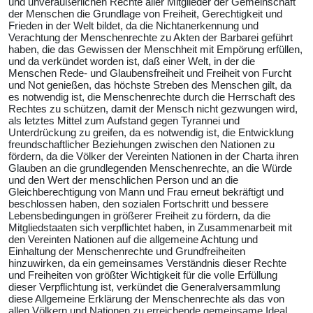
und unveräußerlichen Rechte aller Mitglieder der Gemeinschaft
der Menschen die Grundlage von Freiheit, Gerechtigkeit und
Frieden in der Welt bildet, da die Nichtanerkennung und
Verachtung der Menschenrechte zu Akten der Barbarei geführt
haben, die das Gewissen der Menschheit mit Empörung erfüllen,
und da verkündet worden ist, daß einer Welt, in der die
Menschen Rede- und Glaubensfreiheit und Freiheit von Furcht
und Not genießen, das höchste Streben des Menschen gilt, da
es notwendig ist, die Menschenrechte durch die Herrschaft des
Rechtes zu schützen, damit der Mensch nicht gezwungen wird,
als letztes Mittel zum Aufstand gegen Tyrannei und
Unterdrückung zu greifen, da es notwendig ist, die Entwicklung
freundschaftlicher Beziehungen zwischen den Nationen zu
fördern, da die Völker der Vereinten Nationen in der Charta ihren
Glauben an die grundlegenden Menschenrechte, an die Würde
und den Wert der menschlichen Person und an die
Gleichberechtigung von Mann und Frau erneut bekräftigt und
beschlossen haben, den sozialen Fortschritt und bessere
Lebensbedingungen in größerer Freiheit zu fördern, da die
Mitgliedstaaten sich verpflichtet haben, in Zusammenarbeit mit
den Vereinten Nationen auf die allgemeine Achtung und
Einhaltung der Menschenrechte und Grundfreiheiten
hinzuwirken, da ein gemeinsames Verständnis dieser Rechte
und Freiheiten von größter Wichtigkeit für die volle Erfüllung
dieser Verpflichtung ist, verkündet die Generalversammlung
diese Allgemeine Erklärung der Menschenrechte als das von
allen Völkern und Nationen zu erreichende gemeinsame Ideal,