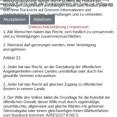
Meinungsäußerung; dieses Recht schließt die Freiheit ein,
womöglich nicht mehr alle Funktionalitäten der Seite zur Verfügung
Meinungen ungehindert anzuhängen sowie über Medien jeder Art
stehen.
und ohne Rücksicht auf Grenzen Informationen und
Gedankengut zu suchen, zu empfangen und zu verbreiten.
Akzeptieren
Ablehnen
Artikel 20
Datenschutzerklärung
|
Impressum
1. Alle Menschen haben das Recht, sich friedlich zu versammeln
und zu Vereinigungen zusammenzuschließen.
2. Niemand darf gezwungen werden, einer Vereinigung
anzugehören.
Artikel 21
1. Jeder hat das Recht, an der Gestaltung der öffentlichen
Angelegenheiten seines Landes unmittelbar oder durch frei
gewählte Vertreter mitzuwirken.
2. Jeder hat das Recht auf gleichen Zugang zu öffentlichen
Ämtern in seinem Lande.
3. Der Wille des Volkes bildet die Grundlage für die Autorität der
öffentlichen Gewalt; dieser Wille muß durch regelmäßige,
unverfälschte, allgemeine und gleiche Wahlen mit geheimer
Stimmabgabe oder einem gleichwertigen freien Wahlverfahren
zum Ausdruck kommen. A/RES/217 A (III) 5