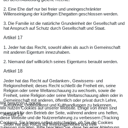
2. Eine Ehe darf nur bei freier und uneingeschränkter
Willenseinigung der künftigen Ehegatten geschlossen werden.
3. Die Familie ist die natürliche Grundeinheit der Gesellschaft und
hat Anspruch auf Schutz durch Gesellschaft und Staat.
Artikel 17
1. Jeder hat das Recht, sowohl allein als auch in Gemeinschaft
mit anderen Eigentum innezuhaben.
2. Niemand darf willkürlich seines Eigentums beraubt werden.
Artikel 18
Jeder hat das Recht auf Gedanken-, Gewissens- und
Religionsfreiheit; dieses Recht schließt die Freiheit ein, seine
Religion oder seine Weltanschauung zu wechseln, sowie die
Freiheit, seine Religion oder seine Weltanschauung allein oder in
Gemeinschaft mit anderen, öffentlich oder privat durch Lehre,
Wir benutzen Cookies
Ausübung, Gottesdienst und Kulthandlungen zu bekennen.
Wir nutzen Cookies auf unserer Website. Einige von ihnen sind
essenziell für den Betrieb der Seite, während andere uns helfen,
Artikel 19
diese Website und die Nutzererfahrung zu verbessern (Tracking
Cookies). Sie können selbst entscheiden, ob Sie die Cookies
Jeder hat das Recht auf Meinungsfreiheit und freie
zulassen möchten. Bitte beachten Sie, dass bei einer Ablehnung