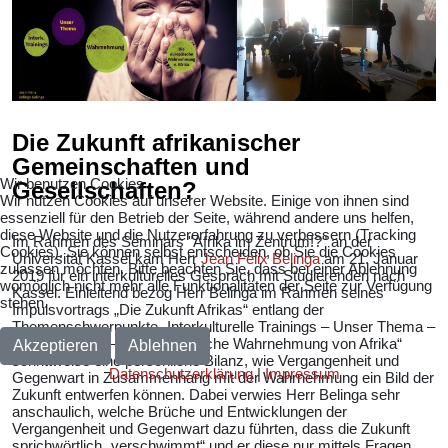
Die Zukunft afrikanischer
Gemeinschaften und
Wir benutzen Cookies
Gesellschaften?
Wir nutzen Cookies auf unserer Website. Einige von ihnen sind
essenziell für den Betrieb der Seite, während andere uns helfen,
diese Website und die Nutzererfahrung zu verbessern (Tracking
Im Rahmen des Seminars "Afrika im Zentrum!?" an der
Cookies). Sie können selbst entscheiden, ob Sie die Cookies
Universität Kassel kam Herr
Jean Felix Belinga
am 21. Januar
zulassen möchten. Bitte beachten Sie, dass bei einer Ablehnung
2019 für ein interkulturelles Gespräch mit Studierenden nach
womöglich nicht mehr alle Funktionalitäten der Seite zur Verfügung
Kassel. Einleitend bezog Herr Belinga im Rahmen seines
stehen.
Impulsvortrags „Die Zukunft Afrikas“ entlang der
Themenschwerpunkte „Interkulturelle Trainings – Unser Thema –
Wahrnehmung – Die europäische Wahrnehmung von Afrika“
Akzeptieren
Ablehnen
schrittweise eine persönliche Bilanz, wie Vergangenheit und
Datenschutzerklärung
|
Impressum
Gegenwart in Zusammenhang mit der Wahrnehmung ein Bild der
Zukunft entwerfen können. Dabei verwies Herr Belinga sehr
anschaulich, welche Brüche und Entwicklungen der
Vergangenheit und Gegenwart dazu führten, dass die Zukunft
sprichwörtlich „verschwimmt“ und er diese nur mittels Fragen