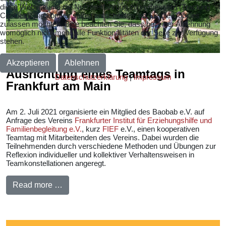
diese Website und die Nutzererfahrung zu verbessern (Tracking
Cookies). Sie können selbst entscheiden, ob Sie die Cookies
zulassen möchten. Bitte beachten Sie, dass bei einer Ablehnung
womöglich nicht mehr alle Funktionalitäten der Seite zur Verfügung
stehen.
Akzeptieren
Ablehnen
Ausrichtung eines Teamtags in
Datenschutzerklärung
|
Impressum
Frankfurt am Main
Am 2. Juli 2021 organisierte ein Mitglied des Baobab e.V. auf
Anfrage des Vereins
Frankfurter Institut für Erziehungshilfe und
Familienbegleitung e.V.
, kurz
FIEF
e.V., einen kooperativen
Teamtag mit Mitarbeitenden des Vereins. Dabei wurden die
Teilnehmenden durch verschiedene Methoden und Übungen zur
Reflexion individueller und kollektiver Verhaltensweisen in
Teamkonstellationen angeregt.
Read more …