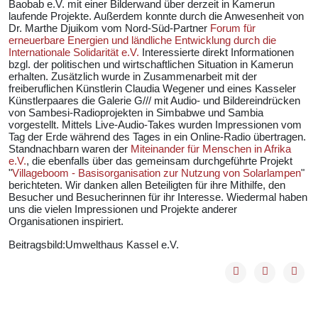
Baobab e.V. mit einer Bilderwand über derzeit in Kamerun
laufende Projekte. Außerdem konnte durch die Anwesenheit von
Dr. Marthe Djuikom vom Nord-Süd-Partner
Forum für
erneuerbare Energien und ländliche Entwicklung durch die
Internationale Solidarität e.V.
Interessierte direkt Informationen
bzgl. der politischen und wirtschaftlichen Situation in Kamerun
erhalten. Zusätzlich wurde in Zusammenarbeit mit der
freiberuflichen Künstlerin Claudia Wegener und eines Kasseler
Künstlerpaares die Galerie G/// mit Audio- und Bildereindrücken
von Sambesi-Radioprojekten in Simbabwe und Sambia
vorgestellt. Mittels Live-Audio-Takes wurden Impressionen vom
Tag der Erde während des Tages in ein Online-Radio übertragen.
Standnachbarn waren der
Miteinander für Menschen in Afrika
e.V.
, die ebenfalls über das gemeinsam durchgeführte Projekt
"
Villageboom - Basisorganisation zur Nutzung von Solarlampen
"
berichteten. Wir danken allen Beteiligten für ihre Mithilfe, den
Besucher und Besucherinnen für ihr Interesse. Wiedermal haben
uns die vielen Impressionen und Projekte anderer
Organisationen inspiriert.
Beitragsbild:Umwelthaus Kassel e.V.