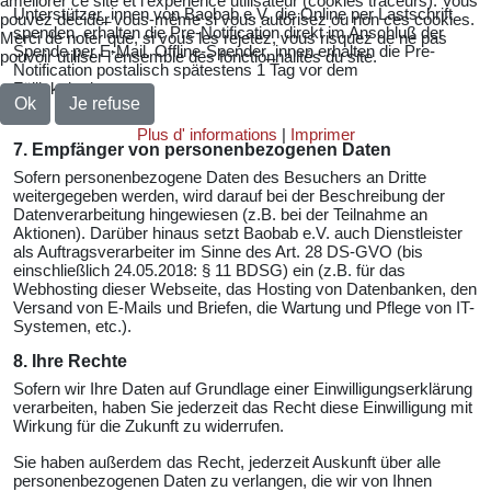
améliorer ce site et l’expérience utilisateur (cookies traceurs). Vous
Unterstützer_innen von Baobab e.V. die Online per Lastschrift
pouvez décider vous-même si vous autorisez ou non ces cookies.
spenden, erhalten die Pre-Notification direkt im Anschluß der
Merci de noter que, si vous les rejetez, vous risquez de ne pas
Spende per E-Mail. Offline-Spender_innen erhalten die Pre-
pouvoir utiliser l’ensemble des fonctionnalités du site.
Notification postalisch spätestens 1 Tag vor dem
Fälligkeitsdatum.
Ok
Je refuse
Plus d' informations
|
Imprimer
7. Empfänger von personenbezogenen Daten
Sofern personenbezogene Daten des Besuchers an Dritte
weitergegeben werden, wird darauf bei der Beschreibung der
Datenverarbeitung hingewiesen (z.B. bei der Teilnahme an
Aktionen). Darüber hinaus setzt Baobab e.V. auch Dienstleister
als Auftragsverarbeiter im Sinne des Art. 28 DS-GVO (bis
einschließlich 24.05.2018: § 11 BDSG) ein (z.B. für das
Webhosting dieser Webseite, das Hosting von Datenbanken, den
Versand von E-Mails und Briefen, die Wartung und Pflege von IT-
Systemen, etc.).
8. Ihre Rechte
Sofern wir Ihre Daten auf Grundlage einer Einwilligungserklärung
verarbeiten, haben Sie jederzeit das Recht diese Einwilligung mit
Wirkung für die Zukunft zu widerrufen.
Sie haben außerdem das Recht, jederzeit Auskunft über alle
personenbezogenen Daten zu verlangen, die wir von Ihnen