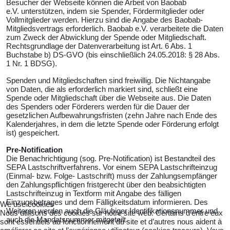
Besucher der Webseite können die Arbeit von Baobab
e.V. unterstützen, indem sie Spender, Fördermitglieder oder
Vollmitglieder werden. Hierzu sind die Angabe des Baobab-
Mitgliedsvertrags erforderlich. Baobab e.V. verarbeitete die Daten
zum Zweck der Abwicklung der Spende oder Mitgliedschaft.
Rechtsgrundlage der Datenverarbeitung ist Art. 6 Abs. 1
Buchstabe b) DS-GVO (bis einschließlich 24.05.2018: § 28 Abs.
1 Nr. 1 BDSG).
Spenden und Mitgliedschaften sind freiwillig. Die Nichtangabe
von Daten, die als erforderlich markiert sind, schließt eine
Spende oder Mitgliedschaft über die Webseite aus. Die Daten
des Spenders oder Förderers werden für die Dauer der
gesetzlichen Aufbewahrungsfristen (zehn Jahre nach Ende des
Kalenderjahres, in dem die letzte Spende oder Förderung erfolgt
ist) gespeichert.
Pre-Notification
Die Benachrichtigung (sog. Pre-Notification) ist Bestandteil des
SEPA Lastschriftverfahrens. Vor einem SEPA Lastschrifteinzug
(Einmal- bzw. Folge- Lastschrift) muss der Zahlungsempfänger
den Zahlungspflichtigen fristgerecht über den beabsichtigten
Lastschrifteinzug in Textform mit Angabe des fälligen
Einzugsbetrages und dem Fälligkeitsdatum informieren. Des
We use cookies
Weiteren werden auch die Gläubiger Identifikationsnummer und
Nous utilisons des cookies sur notre site web. Certains d’entre eux
auch die Mandatsnummer mitgeteilt.
sont essentiels au fonctionnement du site et d’autres nous aident à