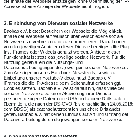
die Inhalte der Webseite anzuzeigen; ohne Übermittlung der IP-
Adresse ist eine Anzeige der Webseite nicht möglich.
2. Einbindung von Diensten sozialer Netzwerke
Baobab e.V. bietet Besuchern der Webseite die Möglichkeit,
Inhalte der Webseite auf Wunsch über verschiedene soziale
Netzwerke zu verbreiten und zu kommentieren. Dazu können
von den jeweiligen Anbietern dieser Dienste bereitgestellte Plug-
Ins, iFrames oder Widgets genutzt werden. Anbieter dieser
Funktionalität ist stets das jeweilige soziale Netzwerk. Für die
Nutzung gelten allein die Nutzungs- und
Datenschutzbedingungen des jeweiligen sozialen Netzwerkes.
Zum Anzeigen unseres Facebook-Newsfeeds, sowie zur
Einbettung unserer Youtube-Videos, nutzt Baobab e.V
iFrames die die IP-Adresse beim Seitenaufruf erfassen ggf.
Cookies setzen. Baobab e.V. weist darauf hin, dass viele der
sozialen Netzwerke bei einer Aktivierung ihrer Dienste
personenbezogene Daten in die USA und andere Drittstaaten
übermitteln, die nach der DS-GVO (bis einschließlich 24.05.2018:
dem BDSG) als datenschutzrechtlich unsichere Drittländer
gelten. Baobab e.V. hat keinen Einfluss auf Art und Umfang der
Datenverarbeitung durch die jeweiligen sozialen Netzwerke.
4. Abonnement von Newslettern