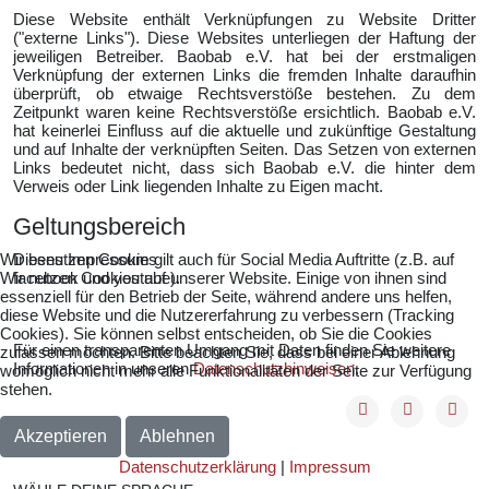
Diese Website enthält Verknüpfungen zu Website Dritter
("externe Links"). Diese Websites unterliegen der Haftung der
jeweiligen Betreiber. Baobab e.V. hat bei der erstmaligen
Verknüpfung der externen Links die fremden Inhalte daraufhin
überprüft, ob etwaige Rechtsverstöße bestehen. Zu dem
Zeitpunkt waren keine Rechtsverstöße ersichtlich. Baobab e.V.
hat keinerlei Einfluss auf die aktuelle und zukünftige Gestaltung
und auf Inhalte der verknüpften Seiten. Das Setzen von externen
Links bedeutet nicht, dass sich Baobab e.V. die hinter dem
Verweis oder Link liegenden Inhalte zu Eigen macht.
Geltungsbereich
Wir benutzen Cookies
Dieses Impressum gilt auch für Social Media Auftritte (z.B. auf
Wir nutzen Cookies auf unserer Website. Einige von ihnen sind
facebook und youtube).
essenziell für den Betrieb der Seite, während andere uns helfen,
diese Website und die Nutzererfahrung zu verbessern (Tracking
Cookies). Sie können selbst entscheiden, ob Sie die Cookies
Für einen transparenten Umgang mit Daten finden Sie weitere
zulassen möchten. Bitte beachten Sie, dass bei einer Ablehnung
Informationen in unseren
Datenschutzhinweisen
.
womöglich nicht mehr alle Funktionalitäten der Seite zur Verfügung
stehen.
Akzeptieren
Ablehnen
Datenschutzerklärung
|
Impressum