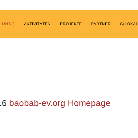
R UNS
AKTIVITÄTEN
PROJEKTE
PARTNER
G(LOKAL
 16
baobab-ev.org Homepage