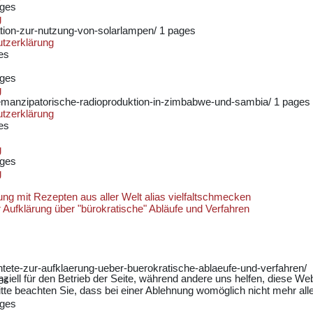
ages
g
tion-zur-nutzung-von-solarlampen/
1 pages
tzerklärung
es
ages
g
manzipatorische-radioproduktion-in-zimbabwe-und-sambia/
1 pages
tzerklärung
es
g
ages
g
g mit Rezepten aus aller Welt alias vielfaltschmecken
r Aufklärung über "bürokratische" Abläufe und Verfahren
htete-zur-aufklaerung-ueber-buerokratische-ablaeufe-und-verfahren/
ziell für den Betrieb der Seite, während andere uns helfen, diese We
es
te beachten Sie, dass bei einer Ablehnung womöglich nicht mehr alle 
ages