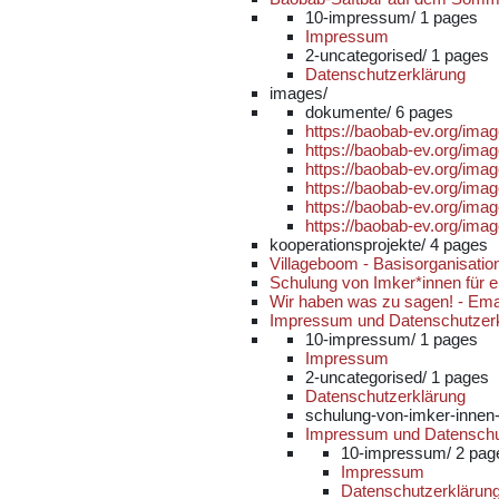
10-impressum/
1 pages
Impressum
2-uncategorised/
1 pages
Datenschutzerklärung
images/
dokumente/
6 pages
https://baobab-ev.org/i
https://baobab-ev.org/im
https://baobab-ev.org/ima
https://baobab-ev.org/im
https://baobab-ev.org/im
https://baobab-ev.org/ima
kooperationsprojekte/
4 pages
Villageboom - Basisorganisati
Schulung von Imker*innen für e
Wir haben was zu sagen! - Ema
Impressum und Datenschutzer
10-impressum/
1 pages
Impressum
2-uncategorised/
1 pages
Datenschutzerklärung
schulung-von-imker-innen-
Impressum und Datenschu
10-impressum/
2 pag
Impressum
Datenschutzerklärun