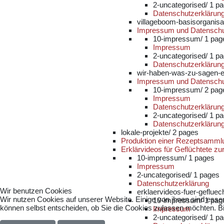
2-uncategorised/
1 p
Datenschutzerklärun
villageboom-basisorganisa
Impressum und Datenschu
10-impressum/
1 pag
Impressum
2-uncategorised/
1 p
Datenschutzerklärun
wir-haben-was-zu-sagen-e
Impressum und Datenschu
10-impressum/
2 pag
Impressum
Datenschutzerklärun
2-uncategorised/
1 p
Datenschutzerklärun
lokale-projekte/
2 pages
Produktion einer Rezeptsammlun
Erklärvideos für Geflüchtete zu
10-impressum/
1 pages
Impressum
2-uncategorised/
1 pages
Datenschutzerklärung
Wir benutzen Cookies
erklaervideos-fuer-gefluec
Wir nutzen Cookies auf unserer Website. Einige von ihnen sind essen
10-impressum/
1 pag
können selbst entscheiden, ob Sie die Cookies zulassen möchten. Bit
Impressum
2-uncategorised/
1 p