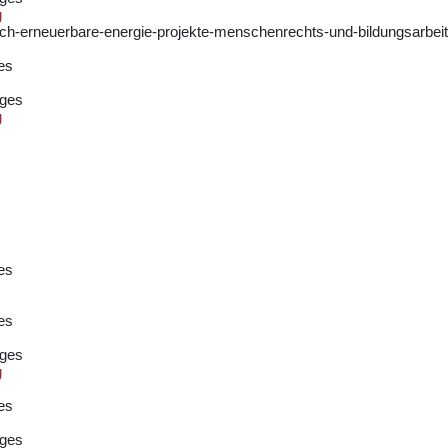
g
rch-erneuerbare-energie-projekte-menschenrechts-und-bildungsarbeit
es
ages
g
es
es
ages
g
es
ages