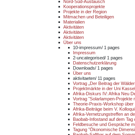
Nord-Süd-Austausch
Kooperationsprojekte
Projekte in der Region
Mitmachen und Beteiligen
Materialien
Aktivitäten
Aktivitäten
Aktivitäten
Über uns
10-impressum/
1 pages
Impressum
2-uncategorised/
1 pages
Datenschutzerklärung
Downloads/
1 pages
Über uns
aktivitaeten/
11 pages
Vortrag „Der Beitrag der Wälde
Projektmärkte in der Uni Kasse
Afrika-Diskurs IV: Afrika Neu 
Vortrag "Solarlampen-Projekte
Theorie-Praxis-Workshop über 
Afrika-Beiträge beim V. Kolloqu
Afrika-Vernetzungstreffen an de
Baobab-Infostand auf dem Tag 
Feldbesuche und Gespräche mit
Tagung "Ökonomische Dimensio
Baobab-Saftbar auf dem Somme