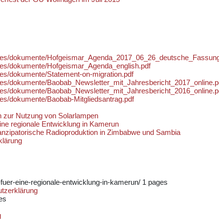
mages/dokumente/Hofgeismar_Agenda_2017_06_26_deutsche_Fassung
ages/dokumente/Hofgeismar_Agenda_english.pdf
ges/dokumente/Statement-on-migration.pdf
ages/dokumente/Baobab_Newsletter_mit_Jahresbericht_2017_online.p
ages/dokumente/Baobab_Newsletter_mit_Jahresbericht_2016_online.p
ges/dokumente/Baobab-Mitgliedsantrag.pdf
on zur Nutzung von Solarlampen
ine regionale Entwicklung in Kamerun
nzipatorische Radioproduktion in Zimbabwe und Sambia
klärung
fuer-eine-regionale-entwicklung-in-kamerun/
1 pages
tzerklärung
es
g