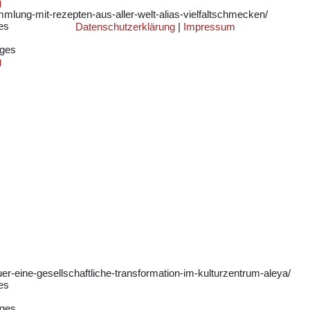
g
mlung-mit-rezepten-aus-aller-welt-alias-vielfaltschmecken/
es
Datenschutzerklärung
|
Impressum
ages
g
er-eine-gesellschaftliche-transformation-im-kulturzentrum-aleya/
es
ages