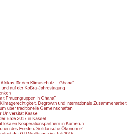
r Afrikas für den Klimaschutz – Ghana“
l und auf der KoBra-Jahrestagung
Denken
 mit Frauengruppen in Ghana"
Klimagerechtigkeit, Degrowth und internationale Zusammenarbeit
ium über traditionelle Gemeinschaften
r Universität Kassel
der Erde 2017 in Kassel
 lokalen Kooperationspartnern in Kamerun
nen des Frieden: Solidarische Ökonomie"
rfest der GU Wolfhagen im Juli 2015