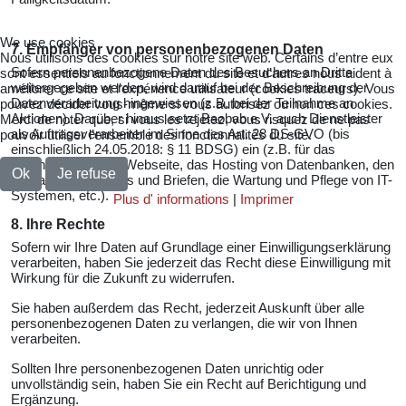
We use cookies
7. Empfänger von personenbezogenen Daten
Nous utilisons des cookies sur notre site web. Certains d’entre eux
Sofern personenbezogene Daten des Besuchers an Dritte
sont essentiels au fonctionnement du site et d’autres nous aident à
weitergegeben werden, wird darauf bei der Beschreibung der
améliorer ce site et l’expérience utilisateur (cookies traceurs). Vous
Datenverarbeitung hingewiesen (z.B. bei der Teilnahme an
pouvez décider vous-même si vous autorisez ou non ces cookies.
Aktionen). Darüber hinaus setzt Baobab e.V. auch Dienstleister
Merci de noter que, si vous les rejetez, vous risquez de ne pas
als Auftragsverarbeiter im Sinne des Art. 28 DS-GVO (bis
pouvoir utiliser l’ensemble des fonctionnalités du site.
einschließlich 24.05.2018: § 11 BDSG) ein (z.B. für das
Webhosting dieser Webseite, das Hosting von Datenbanken, den
Ok
Je refuse
Versand von E-Mails und Briefen, die Wartung und Pflege von IT-
Systemen, etc.).
Plus d' informations
|
Imprimer
8. Ihre Rechte
Sofern wir Ihre Daten auf Grundlage einer Einwilligungserklärung
verarbeiten, haben Sie jederzeit das Recht diese Einwilligung mit
Wirkung für die Zukunft zu widerrufen.
Sie haben außerdem das Recht, jederzeit Auskunft über alle
personenbezogenen Daten zu verlangen, die wir von Ihnen
verarbeiten.
Sollten Ihre personenbezogenen Daten unrichtig oder
unvollständig sein, haben Sie ein Recht auf Berichtigung und
Ergänzung.