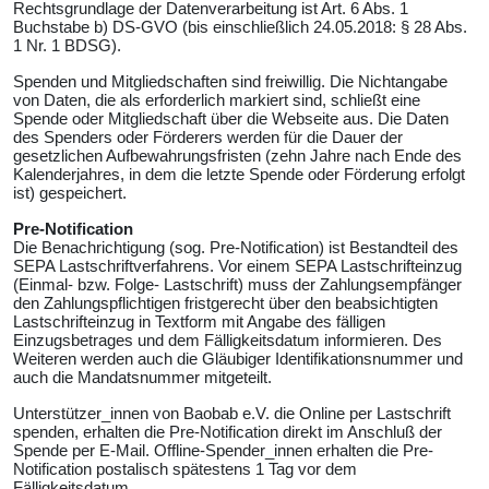
Rechtsgrundlage der Datenverarbeitung ist Art. 6 Abs. 1
Buchstabe b) DS-GVO (bis einschließlich 24.05.2018: § 28 Abs.
1 Nr. 1 BDSG).
Spenden und Mitgliedschaften sind freiwillig. Die Nichtangabe
von Daten, die als erforderlich markiert sind, schließt eine
Spende oder Mitgliedschaft über die Webseite aus. Die Daten
des Spenders oder Förderers werden für die Dauer der
gesetzlichen Aufbewahrungsfristen (zehn Jahre nach Ende des
Kalenderjahres, in dem die letzte Spende oder Förderung erfolgt
ist) gespeichert.
Pre-Notification
Die Benachrichtigung (sog. Pre-Notification) ist Bestandteil des
SEPA Lastschriftverfahrens. Vor einem SEPA Lastschrifteinzug
(Einmal- bzw. Folge- Lastschrift) muss der Zahlungsempfänger
den Zahlungspflichtigen fristgerecht über den beabsichtigten
Lastschrifteinzug in Textform mit Angabe des fälligen
Einzugsbetrages und dem Fälligkeitsdatum informieren. Des
Weiteren werden auch die Gläubiger Identifikationsnummer und
auch die Mandatsnummer mitgeteilt.
Unterstützer_innen von Baobab e.V. die Online per Lastschrift
spenden, erhalten die Pre-Notification direkt im Anschluß der
Spende per E-Mail. Offline-Spender_innen erhalten die Pre-
Notification postalisch spätestens 1 Tag vor dem
Fälligkeitsdatum.